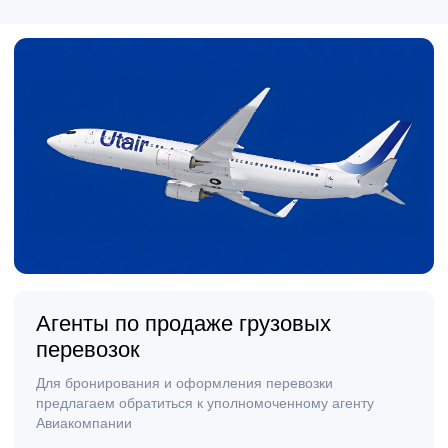
Контакты
По вопросам сотрудничества в части
заключения договоров на перевозку груза или
договоров на продажу грузовых перевозок, а
также для предоставления информации о
действующих агентах Авиакомпании
необходимо связаться с нами по адресам
электронной почты
cargo@utair.ru
или