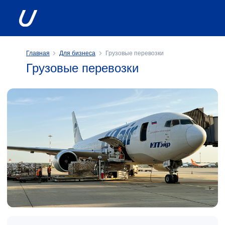
Главная
Для бизнеса
Грузовые перевозки
Грузовые перевозки
Utair оказывает услуги
по организации грузовых перевозок
Авиакомпания осуществляет перевозку груза
и почты в грузовых отсеках пассажирских
самолетов, выполняющих регулярные
и чартерные рейсы.